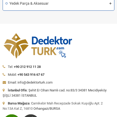
Yedek Parça & Aksesuar
Tel:
+90 212 912 11 28
Mobil:
+90 543 916 67 67
Email: info@dedektorturk.com
İstanbul Ofis
: Şehit Er Cihan Namlı cad. no:83/3 34381 Mecidiyeköy
ŞİŞLİ 34381 İSTANBUL
Bursa Mağaza
: C
amikebir Mah Recepzade Sokak Kuşoğlu Apt. 2
No:13A Kat Z, 16810
Orhangazi/BURSA