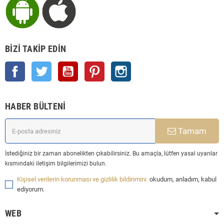
BIZI TAKIP EDIN
Facebook
Twitter
YouTube
Pinterest
Instagram
HABER BÜLTENI
Tamam
İstediğiniz bir zaman abonelikten çıkabilirsiniz. Bu amaçla, lütfen yasal uyarılar
kısmındaki iletişim bilgilerimizi bulun.
Kişisel verilerin korunması ve gizlilik bildirimini
okudum, anladım, kabul
ediyorum.
WEB