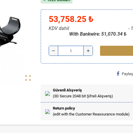
53,758.25 ₺
KDV dahil
1
With Bankwire: 51,070.34 ₺
remove
add
Paylaş
zoom_out_map
Güvenli Alışveriş
(3D Secure 2048 bit Şifreli Alışveriş)
Return policy
(edit with the Customer Reassurance module)