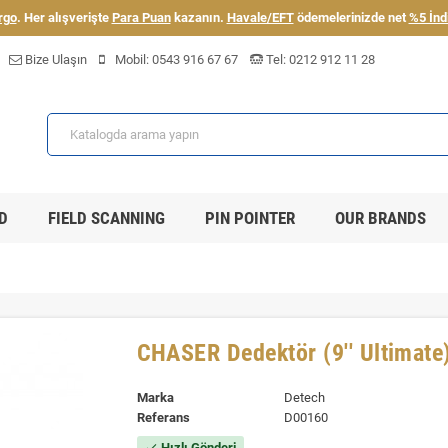
rgo
. Her alışverişte
Para Puan
kazanın.
Havale/EFT
ödemelerinizde net
%5 İnd
Bize Ulaşın
Mobil:
0543 916 67 67
Tel:
0212 912 11 28
D
FIELD SCANNING
PIN POINTER
OUR BRANDS
CHASER Dedektör (9'' Ultimate
Marka
Detech
Referans
D00160
Hızlı Gönderi
check