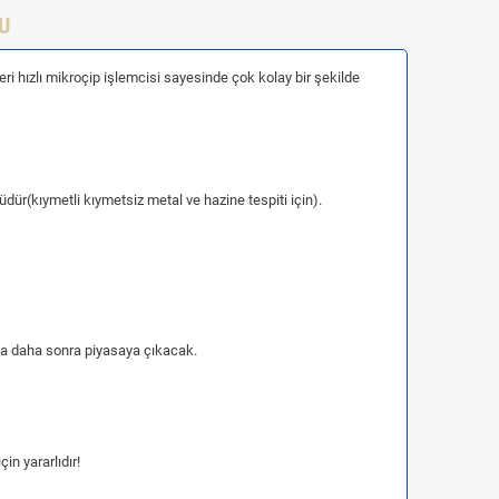
U
ri hızlı mikroçip işlemcisi sayesinde çok kolay bir şekilde
üdür(kıymetli kıymetsiz metal ve hazine tespiti için).
nda daha sonra piyasaya çıkacak.
in yararlıdır!