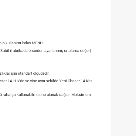
ahip kullanımı kolay MENÜ:
ve Sabit (fabrikada önceden ayarlanmış ortalama değer)
lıklar için standart ölçüdedir.
haser 14 kHz'de ve yine aynı şekilde Yeni Chaser 14 Khz
ktörü rahatça kullanabilmesine olanak sağlar. Maksimum