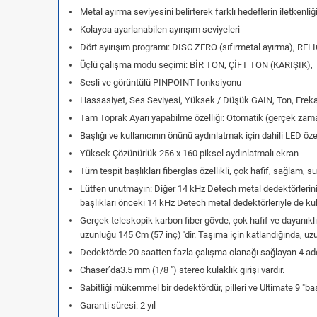
Metal ayırma seviyesini belirterek farklı hedeflerin iletkenli
Kolayca ayarlanabilen ayırışım seviyeleri
Dört ayırışım programı: DISC ZERO (sıfırmetal ayırma), RELI
Üçlü çalışma modu seçimi: BİR TON, ÇİFT TON (KARIŞIK)
Sesli ve görüntülü PINPOINT fonksiyonu
Hassasiyet, Ses Seviyesi, Yüksek / Düşük GAIN, Ton, Frekans
Tam Toprak Ayarı yapabilme özelliği: Otomatik (gerçek zaman
Başlığı ve kullanıcının önünü aydınlatmak için dahili LED özelli
Yüksek Çözünürlük 256 x 160 piksel aydınlatmalı ekran
Tüm tespit başlıkları fiberglas özellikli, çok hafif, sağlam,
Lütfen unutmayın: Diğer 14 kHz Detech metal dedektörlerinin
başlıkları önceki 14 kHz Detech metal dedektörleriyle de kulla
Gerçek teleskopik karbon fiber gövde, çok hafif ve dayanıklı
uzunluğu 145 Cm (57 inç) 'dir. Taşıma için katlandığında, uzu
Dedektörde 20 saatten fazla çalışma olanağı sağlayan 4 adet
Chaser’da3.5 mm (1/8 ") stereo kulaklık girişi vardır.
Sabitliği mükemmel bir dedektördür, pilleri ve Ultimate 9 "başl
Garanti süresi: 2 yıl