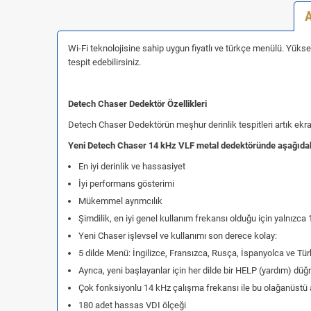
Wi-Fi teknolojisine sahip uygun fiyatlı ve türkçe menülü. Yükse
tespit edebilirsiniz.
Detech Chaser Dedektör Özellikleri
Detech Chaser Dedektörün meşhur derinlik tespitleri artık ekrand
Yeni Detech Chaser 14 kHz VLF metal dedektöründe aşağıdaki
En iyi derinlik ve hassasiyet
İyi performans gösterimi
Mükemmel ayrımcılık
Şimdilik, en iyi genel kullanım frekansı olduğu için yalnız
Yeni Chaser işlevsel ve kullanımı son derece kolay:
5 dilde Menü: İngilizce, Fransızca, Rusça, İspanyolca ve Tü
Ayrıca, yeni başlayanlar için her dilde bir HELP (yardım) düğ
Çok fonksiyonlu 14 kHz çalışma frekansı ile bu olağanüstü araz
180 adet hassas VDI ölçeği