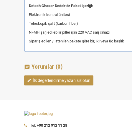
Detech Chaser Dedektör Paket içeriği:
Elektronik kontrol ünitesi
Teleskopik şaft (karbon fiber)
Ni-MH şarj edilebilir piller için 220 VAC şarj cihazı
Sipariş edilen / istenilen pakete göre bir, iki veya üç başlık
Yorumlar
(0)
chat
İlk değerlendirme yazan siz olun
edit
Tel:
+90 212 912 11 28