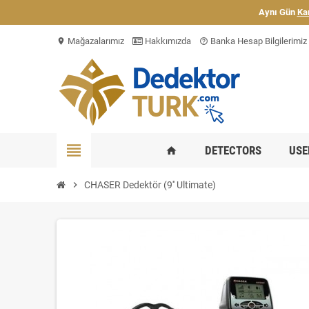
Aynı Gün
Ka
Mağazalarımız
Hakkımızda
Banka Hesap Bilgilerimiz
location_on
help_outline
view_headline
DETECTORS
USE
home
chevron_right
CHASER Dedektör (9'' Ultimate)