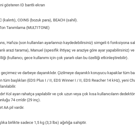
ğini gösteren ID bantlı ekran
C (kalıntı), COINS (bozuk para), BEACH (sahil).
, Ton Tanımlama (MULTITONE)
, Hafıza (son kullanılan ayarlarınızı kaydedebilirsiniz) simgeli 6 fonksiyona s
lı arazi tarama), Manuel (spesifik ihtiyaç ve araziye göre ayar yapabilirsiniz) 
ği (kullanıcı, gece kullanımı için çok yararlı olan bu özelliği etkinleştirebilir).
 su geçirmez ve darbeye dayanıklıdır. Çizilmeye dayanıklı koruyucu kapaklar tüm baş
 tüm başlıkları (EDS Plus I / II, EDS Winner I / II, EDS Reacher 14 kHz), yeni C
nılabilir.
dır! Kol ayarı rahatça yapılabilir ve çok uzun veya çok kısa kullanıcıların dede
nluğu 74 cm'dir (29 inç).
 AA pil vardır.
ıka birlikte sadece 1,5 kg (3,3 lbs) ağırlığa sahiptir.