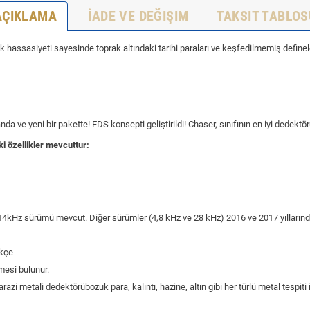
AÇIKLAMA
İADE VE DEĞIŞIM
TAKSIT TABLOS
k hassasiyeti sayesinde toprak altındaki tarihi paraları ve keşfedilmemiş definele
a ve yeni bir pakette! EDS konsepti geliştirildi! Chaser, sınıfının en iyi dedektör
 özellikler mevcuttur:
ca 14kHz sürümü mevcut. Diğer sürümler (4,8 kHz ve 28 kHz) 2016 ve 2017 yılları
rkçe
mesi bulunur.
i metali dedektörübozuk para, kalıntı, hazine, altın gibi her türlü metal tespiti iç