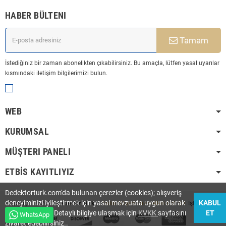
HABER BÜLTENI
Tamam
İstediğiniz bir zaman abonelikten çıkabilirsiniz. Bu amaçla, lütfen yasal uyarılar
kısmındaki iletişim bilgilerimizi bulun.
WEB
KURUMSAL
MÜŞTERI PANELI
ETBİS KAYITLIYIZ
Dedektorturk.com'da bulunan çerezler (cookies); alışveriş
deneyiminizi iyileştirmek için yasal mevzuata uygun olarak
KABUL
Copyright © 2021
Dedektör Türk
|
Trdia Bilişim Hizmetleri Ltd. Şti.
İştirakidir.
düzenlenmiştir. Detaylı bilgiye ulaşmak için
KVKK
sayfasını
ET
WhatsApp
ziyaret edebilirsiniz..