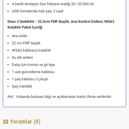
4 bantlı ekolayzır Ses frekans aralığı 20~20.000 Hz
USB formatında hızlı şarj: 2 saat
Deus 2 Dedektör - 22,5cm FMF Başlık, Ana Kontrol Ünitesi, WSA2
Kulaklık Paket İçeriği
Ana ünite
22 cm FMF başlık
WSA2 kablosuz kulaklık
Su altı anteni
Dalış için kırmızı ve gri tıpa
1 usb güncelleme kablosu
1 şarj kablosu 3 çıkışlı
Şarj mandalı
Not : Yukarıda bulunan bilgi ve açıklamalar üretici firma verileridir.
Yorumlar
(0)
chat