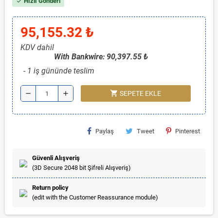
Hızlı Gönderi
check
95,155.32 ₺
KDV dahil
With Bankwire: 90,397.55 ₺
1 iş gününde teslim
shopping_cart
remove
add
SEPETE EKLE
Paylaş
Tweet
Pinterest
Güvenli Alışveriş
(3D Secure 2048 bit Şifreli Alışveriş)
Return policy
(edit with the Customer Reassurance module)