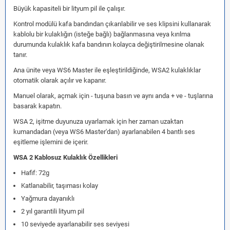
Büyük kapasiteli bir lityum pil ile çalışır.
Kontrol modülü kafa bandından çıkarılabilir ve ses klipsini kullanarak
kablolu bir kulaklığın (isteğe bağlı) bağlanmasına veya kırılma
durumunda kulaklık kafa bandının kolayca değiştirilmesine olanak
tanır.
Ana ünite veya WS6 Master ile eşleştirildiğinde, WSA2 kulaklıklar
otomatik olarak açılır ve kapanır.
Manuel olarak, açmak için - tuşuna basın ve aynı anda + ve - tuşlarına
basarak kapatın.
WSA 2, işitme duyunuza uyarlamak için her zaman uzaktan
kumandadan (veya WS6 Master'dan) ayarlanabilen 4 bantlı ses
eşitleme işlemini de içerir.
WSA 2 Kablosuz Kulaklık Özellikleri
Hafif: 72g
Katlanabilir, taşıması kolay
Yağmura dayanıklı
2 yıl garantili lityum pil
10 seviyede ayarlanabilir ses seviyesi