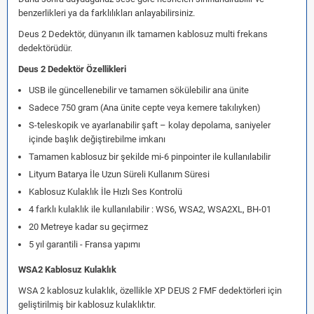
benzerlikleri ya da farklılıkları anlayabilirsiniz.
Deus 2 Dedektör, dünyanın ilk tamamen kablosuz multi frekans
dedektörüdür.
Deus 2 Dedektör Özellikleri
USB ile güncellenebilir ve tamamen sökülebilir ana ünite
Sadece 750 gram (Ana ünite cepte veya kemere takılıyken)
S-teleskopik ve ayarlanabilir şaft – kolay depolama, saniyeler
içinde başlık değiştirebilme imkanı
Tamamen kablosuz bir şekilde mi-6 pinpointer ile kullanılabilir
Lityum Batarya İle Uzun Süreli Kullanım Süresi
Kablosuz Kulaklık İle Hızlı Ses Kontrolü
4 farklı kulaklık ile kullanılabilir : WS6, WSA2, WSA2XL, BH-01
20 Metreye kadar su geçirmez
5 yıl garantili - Fransa yapımı
WSA2 Kablosuz Kulaklık
WSA 2 kablosuz kulaklık, özellikle XP DEUS 2 FMF dedektörleri için
geliştirilmiş bir kablosuz kulaklıktır.