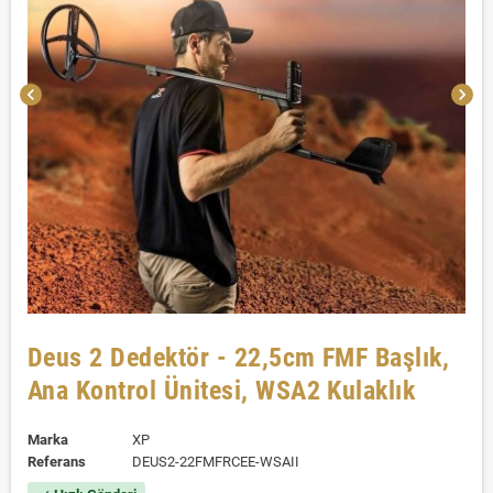
chevron_left
chevron_right
Deus 2 Dedektör - 22,5cm FMF Başlık,
Ana Kontrol Ünitesi, WSA2 Kulaklık
Marka
XP
Referans
DEUS2-22FMFRCEE-WSAII