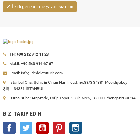
İlk değerlendirme yazan siz olun
edit
Tel:
+90 212 912 11 28
Mobil:
+90 543 916 67 67
Email: info@dedektorturk.com
İstanbul Ofis: Şehit Er Cihan Namlı cad. no:83/3 34381 Mecidiyeköy
ŞİŞLİ 34381 İSTANBUL
Bursa Şube: Arapzade, Eyüp Topçu 2. Sk. No:5, 16800 Orhangazi/BURSA
BIZI TAKIP EDIN
Facebook
Twitter
YouTube
Pinterest
Instagram