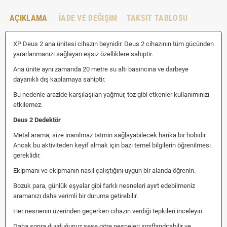
AÇIKLAMA
İADE VE DEĞIŞIM
TAKSIT TABLOSU
XP Deus 2 ana ünitesi cihazın beynidir. Deus 2 cihazının tüm gücünden
yararlanmanızı sağlayan eşsiz özelliklere sahiptir.
Ana ünite aynı zamanda 20 metre su altı basıncına ve darbeye
dayanıklı dış kaplamaya sahiptir.
Bu nedenle arazide karşılaşılan yağmur, toz gibi etkenler kullanımınızı
etkilemez.
Deus 2 Dedektör
Metal arama, size inanılmaz tatmin sağlayabilecek harika bir hobidir.
Ancak bu aktiviteden keyif almak için bazı temel bilgilerin öğrenilmesi
gereklidir.
Ekipmanı ve ekipmanın nasıl çalıştığını uygun bir alanda öğrenin.
Bozuk para, günlük eşyalar gibi farklı nesneleri ayırt edebilmeniz
aramanızı daha verimli bir duruma getirebilir.
Her nesnenin üzerinden geçerken cihazın verdiği tepkileri inceleyin.
Daha sonra duyduğunuz sese göre nesneleri sınıflandırabilir ve