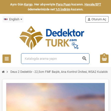
Aynı Gün
Kargo
. Her alışverişte
Para Puan
kazanın.
Havale/EFT
ödemelerinizde net
%5 İndirim
kazanın.
English
person
Oturum Aç
0
view_headline
search
chevron_right
Deus 2 Dedektör - 22,5cm FMF Başlık, Ana Kontrol Ünitesi, WSA2 Kulaklık