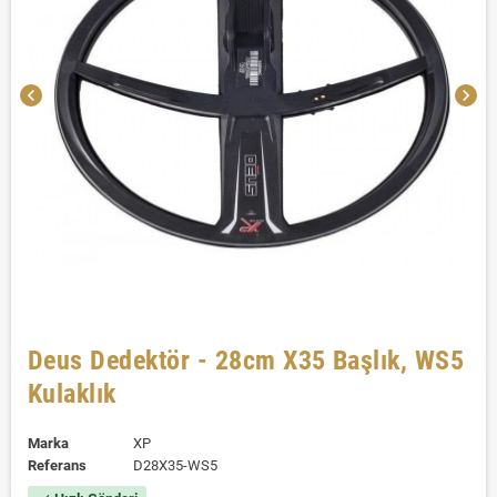
chevron_left
chevron_right
Deus Dedektör - 28cm X35 Başlık, WS5
Kulaklık
Marka
XP
Referans
D28X35-WS5