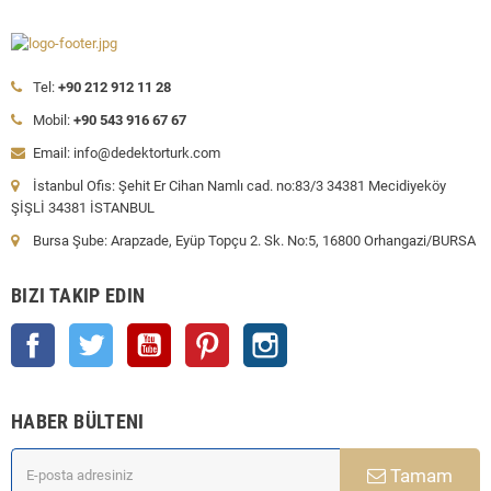
Tel:
+90 212 912 11 28
Mobil:
+90 543 916 67 67
Email: info@dedektorturk.com
İstanbul Ofis: Şehit Er Cihan Namlı cad. no:83/3 34381 Mecidiyeköy
ŞİŞLİ 34381 İSTANBUL
Bursa Şube: Arapzade, Eyüp Topçu 2. Sk. No:5, 16800 Orhangazi/BURSA
BIZI TAKIP EDIN
Facebook
Twitter
YouTube
Pinterest
Instagram
HABER BÜLTENI
Tamam