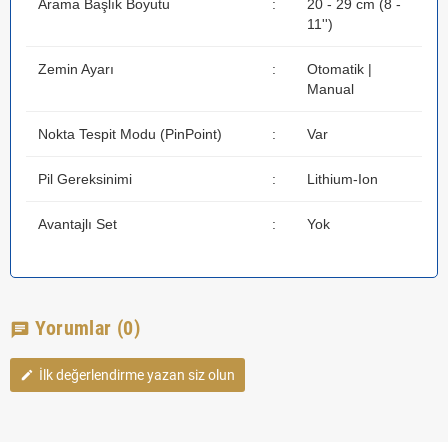
Arama Başlık Boyutu
:
20 - 29 cm (8 -
11'')
Zemin Ayarı
:
Otomatik |
Manual
Nokta Tespit Modu (PinPoint)
:
Var
Pil Gereksinimi
:
Lithium-Ion
Avantajlı Set
:
Yok
Yorumlar
(0)
chat
İlk değerlendirme yazan siz olun
edit