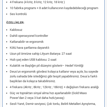
4 Frekans (4 kHz, 8 kHz, 12 kHz, 18 kHz )
10 fabrika programı + 8 adet kullanıcının kaydedebileceği program
Ses kontrolü
ÖZELLİKLER:
Kablosuz
Dahili operasyonel kontroller
Katlanabilir ve ergonomik
Kötü hava şartlarına dayanıklı
Uzun pil ömrüne sahip Lityum Batarya: 27 saat
Hızlı şarj eden USB kablosu: 2 saat
Kulaklık ve Başlığın pil düzeyini gösterir– Hedef Kimliği
Deus'un ergonomik gövdesi kolayca katlanır veya açılır, bu sayede
zorlu sahada bile istediğiniz gibi tespit yapabilirsiniz. Deus'a farklı
başlıkları da kolayca takabilirsiniz.
4 frekans (4kHz ; 8kHz ; 12kHz ; 18kHz) + değişken frekans aralığı
Güç ve topraktan sinyal alma hızı ayarlanabilir (Gold Maxx
Power’dan 2 veya 3 kat daha hızlı/yavaş)
Sesli Yanıt, Demir seviyesi, Çok tonlu, Belirli Metalleri Ayrıştırma,