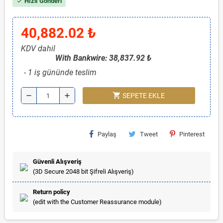
Hızlı Gönderi
check
40,882.02 ₺
KDV dahil
With Bankwire: 38,837.92 ₺
1 iş gününde teslim
shopping_cart
remove
add
SEPETE EKLE
Paylaş
Tweet
Pinterest
Güvenli Alışveriş
(3D Secure 2048 bit Şifreli Alışveriş)
Return policy
(edit with the Customer Reassurance module)