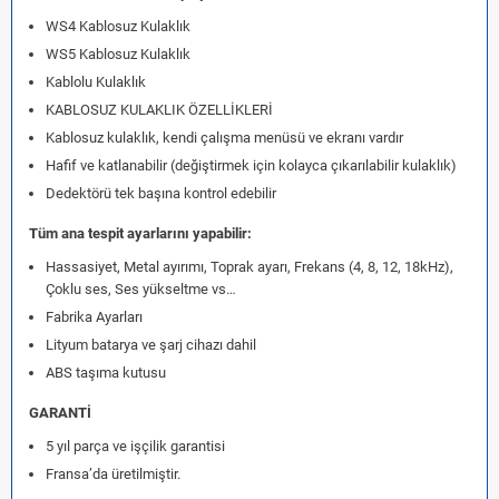
WS4 Kablosuz Kulaklık
WS5 Kablosuz Kulaklık
Kablolu Kulaklık
KABLOSUZ KULAKLIK ÖZELLİKLERİ
Kablosuz kulaklık, kendi çalışma menüsü ve ekranı vardır
Hafif ve katlanabilir (değiştirmek için kolayca çıkarılabilir kulaklık)
Dedektörü tek başına kontrol edebilir
Tüm ana tespit ayarlarını yapabilir:
Hassasiyet, Metal ayırımı, Toprak ayarı, Frekans (4, 8, 12, 18kHz),
Çoklu ses, Ses yükseltme vs…
Fabrika Ayarları
Lityum batarya ve şarj cihazı dahil
ABS taşıma kutusu
GARANTİ
5 yıl parça ve işçilik garantisi
Fransa’da üretilmiştir.