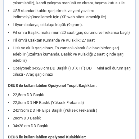
çıkartılabilir), kendi çalışma menüsü ve ekranı, taşıma kutusu ile
USB standart kablo: şarj etmek ve yeni yazılımı
indirmek/güncellemek için (XP web sitesi aracılığı ile)
Lityum batarya, oldukça küçük (9 gram).
Pil ömrü Başlık: maksimum 20 saat (güç durumu ve frekansa bağlı)
Pil ömrü Uzaktan Kumanda ve Kulaklık: 27 saat
Hızlı ve akıllı şarj cihazı, Eş zamanlı olarak 3 cihazı birden şarj
edebilir (Uzaktan kumanda, Başlık ve Kulaklığı 2 saat içinde şarj
edebilir)
Opsiyonel: 34x28 cm DD Başlık (13¨X11¨) DD – Mini acil durum şarj
cihazı - Araç şarj cihazı
DEUS ile kullanılabilen Opsiyonel Tespit Başlıkları:
22,5cm DD Başlık
22,5cm DD HF Başlık (Yüksek Frekanslı)
24x13cm DD HF Elips Başlık (Yüksek Frekanslı )
28cm DD Başlık
34x28 cm DD Başlık
DEUS ile kullanılabilen opsiyonel Kulaklıklar: