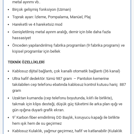
metal ayırımı vb..
Birçok gelişmiş fonksiyon (Uzman)
Toprak ayarı: İzleme, Pompalama, Manüel, Plaj
Hareketli ve 4 hareketsiz mod
Genişletilmiş metal ayırım aralığı, demir için bile daha fazla
hassasiyet
Önceden yapılandırılmış fabrika programları (9 fabrika programı) ve
kişisel programlar için bellek
TEKNİK ÖZELLİKLERİ
Kablosuz dijital bağlantı, çok kanallı otomatik bağlantı (36 kanal)
Ultra hafif dedektör: tümü 987 gram – Pantolon kemerine
takılabilen cep telefonu ebatında kablosuz kontrol kutusu hariç 887
gram
Uzaktan kumanda (cep telefonu boyutunda, kılıfı ile birlikte),
takmak için klips desteği, düşük güç tüketimi ile arka plan ışığı ve
gün ışığına duyarlı grafik ekran.
9" Karbon fiber emdirilmiş DD Başlık, koruyucu kapağı ile birlikte
hem ışık hem de su geçirmez
Kablosuz Kulaklık, yağmur geçirmez, hafif ve katlanabilir (Kulaklık