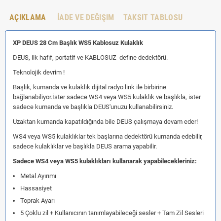
AÇIKLAMA
İADE VE DEĞIŞIM
TAKSIT TABLOSU
XP DEUS 28 Cm Başlık WS5 Kablosuz Kulaklık
DEUS, ilk hafif, portatif ve KABLOSUZ define dedektörü.
Teknolojik devrim !
Başlık, kumanda ve kulaklık dijital radyo link ile birbirine
bağlanabiliyor.İster sadece WS4 veya WS5 kulaklık ve başlıkla, ister
sadece kumanda ve başlıkla DEUS'unuzu kullanabilirsiniz.
Uzaktan kumanda kapatıldığında bile DEUS çalışmaya devam eder!
WS4 veya WS5 kulaklıklar tek başlarına dedektörü kumanda edebilir,
sadece kulaklıklar ve başlıkla DEUS arama yapabilir.
Sadece WS4 veya WS5 kulaklıkları kullanarak yapabilecekleriniz:
Metal Ayırımı
Hassasiyet
Toprak Ayarı
5 Çoklu zil + Kullanıcının tanımlayabileceği sesler + Tam Zil Sesleri