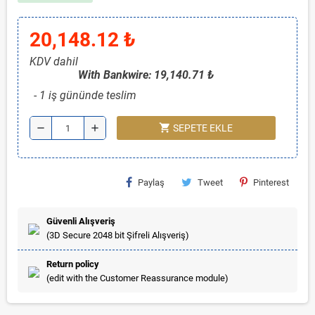
20,148.12 ₺
KDV dahil
With Bankwire: 19,140.71 ₺
1 iş gününde teslim
shopping_cart
remove
add
SEPETE EKLE
Paylaş
Tweet
Pinterest
Güvenli Alışveriş
(3D Secure 2048 bit Şifreli Alışveriş)
Return policy
(edit with the Customer Reassurance module)