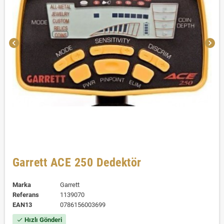
chevron_left
chevron_right
Garrett ACE 250 Dedektör
Marka
Garrett
Referans
1139070
EAN13
0786156003699
Hızlı Gönderi
check