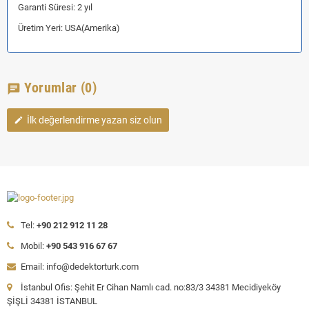
Garanti Süresi: 2 yıl
Üretim Yeri: USA(Amerika)
Yorumlar
(0)
chat
İlk değerlendirme yazan siz olun
edit
Tel:
+90 212 912 11 28
Mobil:
+90 543 916 67 67
Email: info@dedektorturk.com
İstanbul Ofis: Şehit Er Cihan Namlı cad. no:83/3 34381 Mecidiyeköy
ŞİŞLİ 34381 İSTANBUL