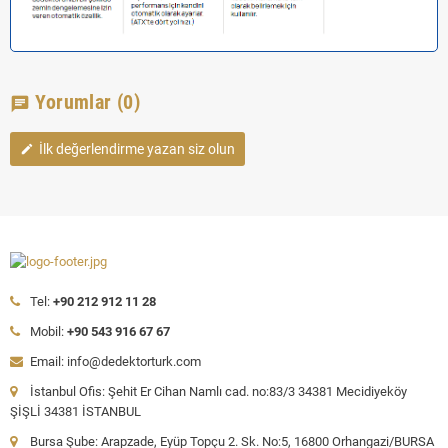
Yorumlar
(0)
chat
İlk değerlendirme yazan siz olun
edit
Tel:
+90 212 912 11 28
Mobil:
+90 543 916 67 67
Email: info@dedektorturk.com
İstanbul Ofis: Şehit Er Cihan Namlı cad. no:83/3 34381 Mecidiyeköy
ŞİŞLİ 34381 İSTANBUL
Bursa Şube: Arapzade, Eyüp Topçu 2. Sk. No:5, 16800 Orhangazi/BURSA