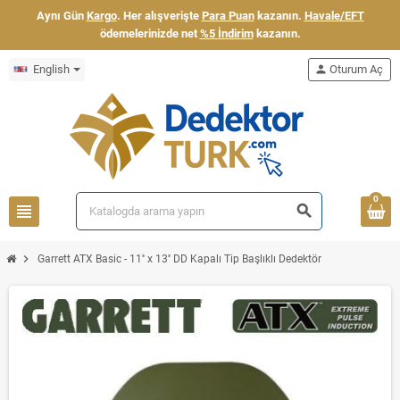
Aynı Gün
Kargo
. Her alışverişte
Para Puan
kazanın.
Havale/EFT
ödemelerinizde net
%5 İndirim
kazanın.
English
person
Oturum Aç
0
view_headline
search
chevron_right
Garrett ATX Basic - 11'' x 13'' DD Kapalı Tip Başlıklı Dedektör