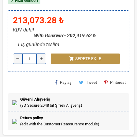
Hızlı Gönderi
check
213,073.28 ₺
KDV dahil
With Bankwire: 202,419.62 ₺
1 iş gününde teslim
shopping_cart
remove
add
SEPETE EKLE
Paylaş
Tweet
Pinterest
Güvenli Alışveriş
(3D Secure 2048 bit Şifreli Alışveriş)
Return policy
(edit with the Customer Reassurance module)