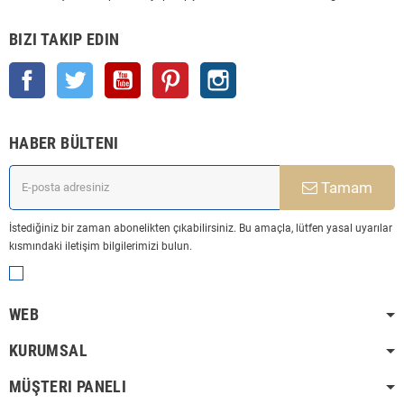
BIZI TAKIP EDIN
Facebook
Twitter
YouTube
Pinterest
Instagram
HABER BÜLTENI
Tamam
İstediğiniz bir zaman abonelikten çıkabilirsiniz. Bu amaçla, lütfen yasal uyarılar
kısmındaki iletişim bilgilerimizi bulun.
WEB
KURUMSAL
MÜŞTERI PANELI