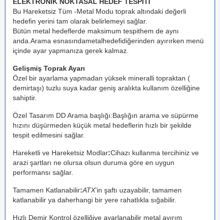
ELEKTRONİK NOKTASAL HEDEF TESPİTİ
Bu Hareketsiz Tüm -Metal Modu toprak altındaki değerli
hedefin yerini tam olarak belirlemeyi sağlar.
Bütün metal hedeflerde maksimum tespit
hem de aynı
anda.
Arama esnasında
metal
hedefi
diğerinden ayırırken menü
içinde ayar yapmanıza gerek kalmaz.
Gelişmiş Toprak Ayarı
Özel bir ayarlama yapmadan yüksek mineralli topraktan (
demirtaşı) tuzlu suya kadar geniş aralıkta kullanım özelliğine
sahiptir.
Özel Tasarım DD Arama başlığı:
Başlığın arama ve süpürme
hızını düşürmeden küçük metal hedeflerin hızlı bir şekilde
tespit edilmesini sağlar.
Hareketli ve Hareketsiz Modlar
:
Cihazı kullanma tercihiniz ve
arazi şartları ne olursa olsun duruma göre en uygun
performansı sağlar.
Tamamen Katlanabilir
:
ATX
’in şaftı uzayabilir, tamamen
katlanabilir ya da
herhangi bir yere rahatlıkla sığabilir.
Hızlı Demir Kontrol özelliği
ve ayarlanabilir metal ayırım