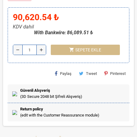
90,620.54 ₺
KDV dahil
With Bankwire: 86,089.51 ₺
shopping_cart
remove
add
SEPETE EKLE
Paylaş
Tweet
Pinterest
Güvenli Alışveriş
(3D Secure 2048 bit Şifreli Alışveriş)
Return policy
(edit with the Customer Reassurance module)