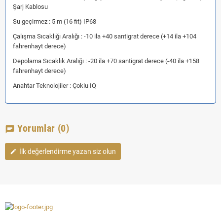
Şarj Kablosu
Su geçirmez : 5 m (16 fit) IP68
Çalışma Sıcaklığı Aralığı : -10 ila +40 santigrat derece (+14 ila +104
fahrenhayt derece)
Depolama Sıcaklık Aralığı : -20 ila +70 santigrat derece (-40 ila +158
fahrenhayt derece)
Anahtar Teknolojiler : Çoklu IQ
Yorumlar
(0)
chat
İlk değerlendirme yazan siz olun
edit