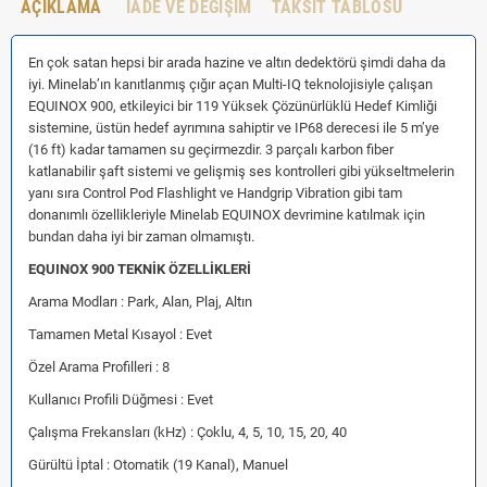
AÇIKLAMA
İADE VE DEĞIŞIM
TAKSIT TABLOSU
En çok satan hepsi bir arada hazine ve altın dedektörü şimdi daha da
iyi. Minelab’ın kanıtlanmış çığır açan Multi-IQ teknolojisiyle çalışan
EQUINOX 900, etkileyici bir 119 Yüksek Çözünürlüklü Hedef Kimliği
sistemine, üstün hedef ayrımına sahiptir ve IP68 derecesi ile 5 m’ye
(16 ft) kadar tamamen su geçirmezdir. 3 parçalı karbon fiber
katlanabilir şaft sistemi ve gelişmiş ses kontrolleri gibi yükseltmelerin
yanı sıra Control Pod Flashlight ve Handgrip Vibration gibi tam
donanımlı özellikleriyle Minelab EQUINOX devrimine katılmak için
bundan daha iyi bir zaman olmamıştı.
EQUINOX 900 TEKNİK ÖZELLİKLERİ
Arama Modları : Park, Alan, Plaj, Altın
Tamamen Metal Kısayol : Evet
Özel Arama Profilleri : 8
Kullanıcı Profili Düğmesi : Evet
Çalışma Frekansları (kHz) : Çoklu, 4, 5, 10, 15, 20, 40
Gürültü İptal : Otomatik (19 Kanal), Manuel