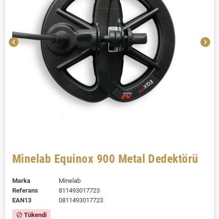
chevron_left
chevron_right
Minelab Equinox 900 Metal Dedektörü
Marka
Minelab
Referans
811493017723
EAN13
0811493017723
Tükendi
block