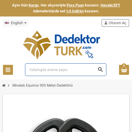
Aynı Gün
Kargo
. Her alışverişte
Para Puan
kazanın.
Havale/EFT
ödemelerinizde net
%5 İndirim
kazanın.
English
person
Oturum Aç
0
view_headline
search
chevron_right
Minelab Equinox 900 Metal Dedektörü