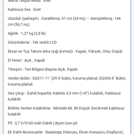
Nokta Tespiti Modu : Evet
Kablosuz Ses : Evet
Uzunluk (yaklaşık) : Daraltılmış: 61 cm (24 inç) – Genişletilmiş: 144
cm (56,7 inç)
Ağırlık : 1,27 kg (2,8 lb)
Görüntüleme : Tek renkli LCD
Ekran ve Tuş Takımı Arka Işığı (kırmızı) : Kapalı, Yüksek, Orta, Düşük
El feneri : Açık , Kapalı
Titreşim : Ton Bölgesi Başına Açık, Kapalı
Verilen Bobin : EQX11 11″ Çift D bobin, koruma plakalı, EQX06 6″ Bobin,
koruma plakalı
Ses çıkışı : Dahili hoparlör, Kablolu 3,5 mm (1/8″) kulaklık, Kablosuz
kulaklık
Birlikte Verilen Kulaklıklar : Minelab ML 85 Düşük Gecikmeli kablosuz
kulaklık
Pil : 3,7 V/5100 mAh Dahili Lityum İyon pil
Ek Dahil Aksesuarlar : Başlangıç ​​Kılavuzu, Ekran Koruyucu (İngilizce),