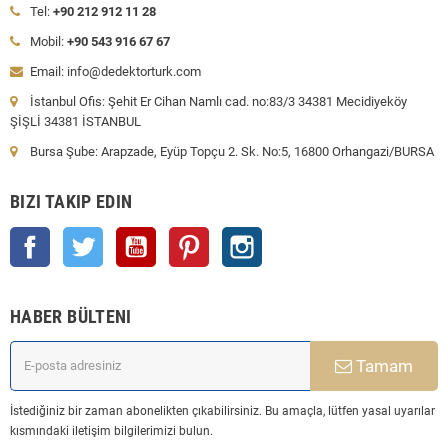
Tel:
+90 212 912 11 28
Mobil:
+90 543 916 67 67
Email: info@dedektorturk.com
İstanbul Ofis: Şehit Er Cihan Namlı cad. no:83/3 34381 Mecidiyeköy
ŞİŞLİ 34381 İSTANBUL
Bursa Şube: Arapzade, Eyüp Topçu 2. Sk. No:5, 16800 Orhangazi/BURSA
BIZI TAKIP EDIN
Facebook
Twitter
YouTube
Pinterest
Instagram
HABER BÜLTENI
Tamam
İstediğiniz bir zaman abonelikten çıkabilirsiniz. Bu amaçla, lütfen yasal uyarılar
kısmındaki iletişim bilgilerimizi bulun.