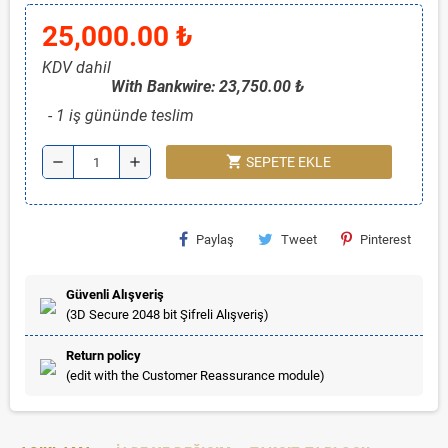
25,000.00 ₺
KDV dahil
With Bankwire: 23,750.00 ₺
1 iş gününde teslim
shopping_cart
remove
add
SEPETE EKLE
Paylaş
Tweet
Pinterest
Güvenli Alışveriş
(3D Secure 2048 bit Şifreli Alışveriş)
Return policy
(edit with the Customer Reassurance module)