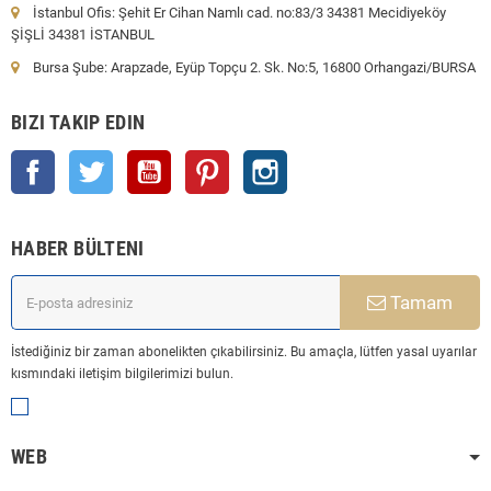
İstanbul Ofis: Şehit Er Cihan Namlı cad. no:83/3 34381 Mecidiyeköy
ŞİŞLİ 34381 İSTANBUL
Bursa Şube: Arapzade, Eyüp Topçu 2. Sk. No:5, 16800 Orhangazi/BURSA
BIZI TAKIP EDIN
Facebook
Twitter
YouTube
Pinterest
Instagram
HABER BÜLTENI
Tamam
İstediğiniz bir zaman abonelikten çıkabilirsiniz. Bu amaçla, lütfen yasal uyarılar
kısmındaki iletişim bilgilerimizi bulun.
WEB