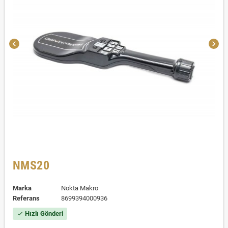
chevron_left
chevron_right
NMS20
Marka
Nokta Makro
Referans
8699394000936
Hızlı Gönderi
check