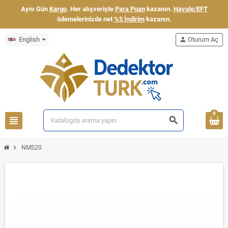
Aynı Gün
Kargo
. Her alışverişte
Para Puan
kazanın.
Havale/EFT
ödemelerinizde net
%5 İndirim
kazanın.
English
person
Oturum Aç
0
view_headline
search
chevron_right
NMS20