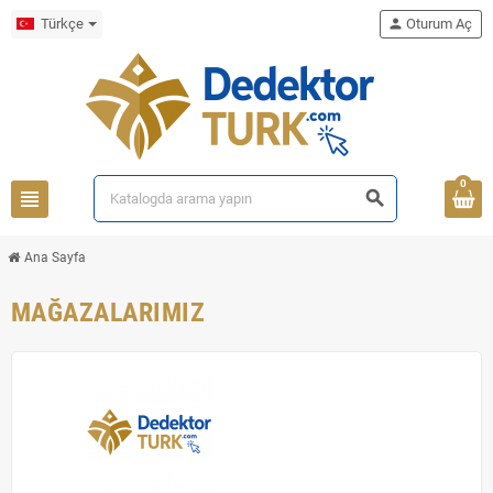
Türkçe
person
Oturum Aç
0
view_headline
search
Ana Sayfa
MAĞAZALARIMIZ