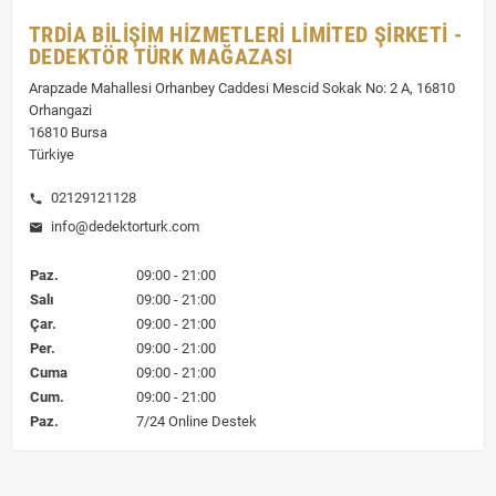
TRDİA BİLİŞİM HİZMETLERİ LİMİTED ŞİRKETİ -
DEDEKTÖR TÜRK MAĞAZASI
Arapzade Mahallesi Orhanbey Caddesi Mescid Sokak No: 2 A, 16810
Orhangazi
16810 Bursa
Türkiye
02129121128
phone
info@dedektorturk.com
mail
Paz.
09:00 - 21:00
Salı
09:00 - 21:00
Çar.
09:00 - 21:00
Per.
09:00 - 21:00
Cuma
09:00 - 21:00
Cum.
09:00 - 21:00
Paz.
7/24 Online Destek