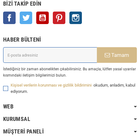
BIZI TAKIP EDIN
Facebook
Twitter
YouTube
Pinterest
Instagram
HABER BÜLTENI
Tamam
İstediğiniz bir zaman abonelikten çıkabilirsiniz. Bu amaçla, lütfen yasal uyarılar
kısmındaki iletişim bilgilerimizi bulun.
Kişisel verilerin korunması ve gizlilik bildirimini
okudum, anladım, kabul
ediyorum.
WEB
KURUMSAL
MÜŞTERI PANELI