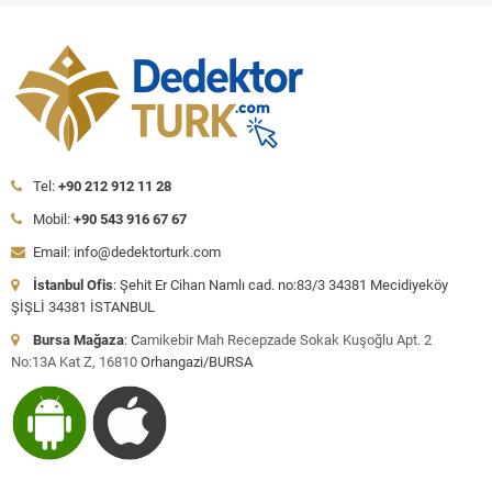
Tel:
+90 212 912 11 28
Mobil:
+90 543 916 67 67
Email: info@dedektorturk.com
İstanbul Ofis
: Şehit Er Cihan Namlı cad. no:83/3 34381 Mecidiyeköy
ŞİŞLİ 34381 İSTANBUL
Bursa Mağaza
: C
amikebir Mah Recepzade Sokak Kuşoğlu Apt. 2
No:13A Kat Z, 16810
Orhangazi/BURSA