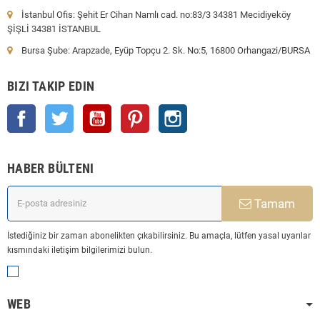
İstanbul Ofis: Şehit Er Cihan Namlı cad. no:83/3 34381 Mecidiyeköy
ŞİŞLİ 34381 İSTANBUL
Bursa Şube: Arapzade, Eyüp Topçu 2. Sk. No:5, 16800 Orhangazi/BURSA
BIZI TAKIP EDIN
Facebook
Twitter
YouTube
Pinterest
Instagram
HABER BÜLTENI
Tamam
İstediğiniz bir zaman abonelikten çıkabilirsiniz. Bu amaçla, lütfen yasal uyarılar
kısmındaki iletişim bilgilerimizi bulun.
WEB