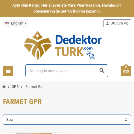
Aynı Gün
Kargo
. Her alışverişte
Para Puan
kazanın.
Havale/EFT
ödemelerinizde net
%5 İndirim
kazanın.
English
person
Oturum Aç
0
view_headline
search
chevron_right
chevron_right
GPR
Farmet Gpr
FARMET GPR
Seç