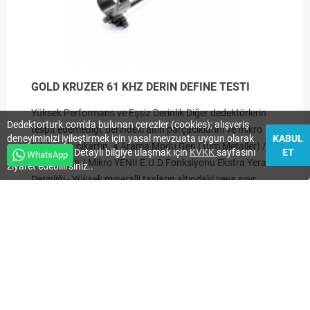
GOLD KRUZER 61 KHZ DERIN DEFINE TESTI
Yüksek Performans ve Eşsiz Derinlik Diğer dedektörlerin
Dedektorturk.com'da bulunan çerezler (cookies); alışveriş
tespit edemediği, derindeki altın parçacıklarını ve mikro
deneyiminizi iyileştirmek için yasal mevzuata uygun olarak
KABUL
takıları siz çıkartın. 4 Arama Modu Gen (Tüm Metaller) /
düzenlenmiştir. Detaylı bilgiye ulaşmak için
KVKK
sayfasını
ET
WhatsApp
Hızlı / Derin / Mikro YENİ! E.U.D Fonksiyonu Ekstra Yeraltı
ziyaret edebilirsiniz..
Derinliği - Yüksek mineralli taşların altındaki veya sınır
derinlikteki küçük altın parçacıklarını tespit edin. 2.4 GHz
Kablosuz Kulaklık Dahil* Gecikmesiz kablosuz özgürlüğün
tadını çıkartın.
Devamını oku