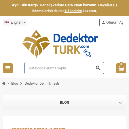
Aynı Gün
Kargo
. Her alışverişte
Para Puan
kazanın.
Havale/EFT
ödemelerinizde net
%5 İndirim
kazanın.
English
person
Oturum Aç
0
view_headline
search
chevron_right
chevron_right
Blog
Dedektör Derinlik Testi
BLOG