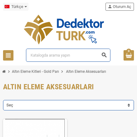
Türkçe
person
Oturum Aç
0
view_headline
search
chevron_right
chevron_right
Altın Eleme Kitleri - Gold Pan
Altın Eleme Aksesuarları
ALTIN ELEME AKSESUARLARI
Seç