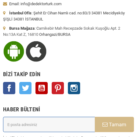
Email: info@dedektorturk.com
İstanbul Ofis
: Şehit Er Cihan Namlı cad. no:83/3 34381 Mecidiyeköy
ŞİŞLİ 34381 İSTANBUL
Bursa Mağaza
: C
amikebir Mah Recepzade Sokak Kuşoğlu Apt. 2
No:13A Kat Z, 16810
Orhangazi/BURSA
BIZI TAKIP EDIN
Facebook
Twitter
YouTube
Pinterest
Instagram
HABER BÜLTENI
Tamam