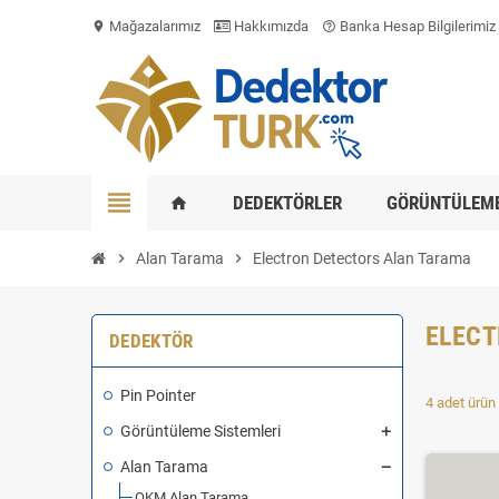
Mağazalarımız
Hakkımızda
Banka Hesap Bilgilerimiz
location_on
help_outline
view_headline
DEDEKTÖRLER
GÖRÜNTÜLEME
home
chevron_right
Alan Tarama
chevron_right
Electron Detectors Alan Tarama
ELECT
DEDEKTÖR
Pin Pointer
4 adet ürün 
Görüntüleme Sistemleri
Alan Tarama
OKM Alan Tarama