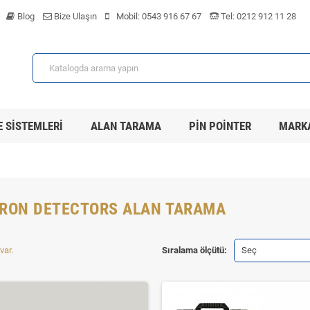
Blog
Bize Ulaşın
Mobil:
0543 916 67 67
Tel:
0212 912 11 28
 SISTEMLERI
ALAN TARAMA
PIN POINTER
MARK
RON DETECTORS ALAN TARAMA
var.
Sıralama ölçütü:
Seç