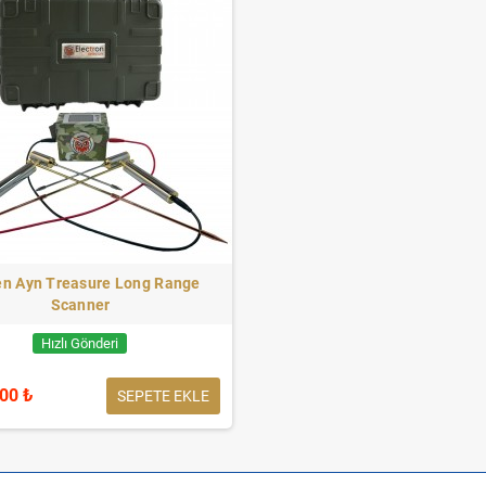
en Ayn Treasure Long Range
Scanner
Hızlı Gönderi
,00 ₺
SEPETE EKLE