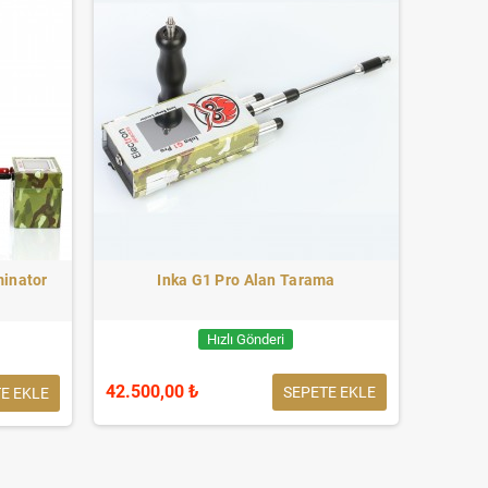
minator
Inka G1 Pro Alan Tarama
Hızlı Gönderi
42.500,00 ₺
SEPETE EKLE
E EKLE