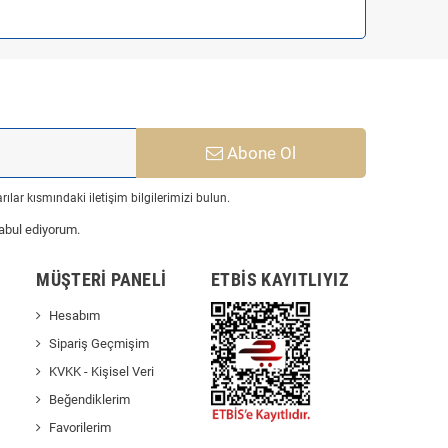
Abone Ol
ılar kısmındaki iletişim bilgilerimizi bulun.
abul ediyorum.
MÜŞTERI PANELI
ETBİS KAYITLIYIZ
Hesabım
Sipariş Geçmişim
KVKK - Kişisel Veri
Beğendiklerim
Favorilerim