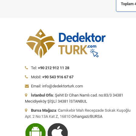
Toplam 4
Tel:
+90 212 912 11 28
Mobil:
+90 543 916 67 67
Email: info@dedektorturk.com
İstanbul Ofis
: Şehit Er Cihan Namlı cad. no:83/3 34381
Mecidiyeköy ŞİŞLİ 34381 İSTANBUL
Bursa Mağaza
: C
amikebir Mah Recepzade Sokak Kuşoğlu
Apt. 2 No:13A Kat Z, 16810
Orhangazi/BURSA