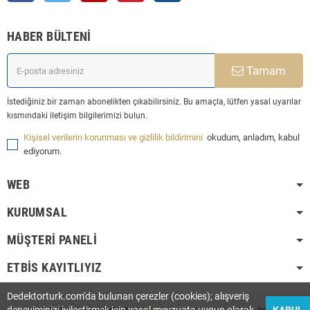
HABER BÜLTENI
Tamam
İstediğiniz bir zaman abonelikten çıkabilirsiniz. Bu amaçla, lütfen yasal uyarılar
kısmındaki iletişim bilgilerimizi bulun.
Kişisel verilerin korunması ve gizlilik bildirimini
okudum, anladım, kabul
ediyorum.
WEB
KURUMSAL
MÜŞTERI PANELI
ETBİS KAYITLIYIZ
Dedektorturk.com'da bulunan çerezler (cookies); alışveriş