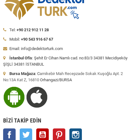
Tel:
+90 212 912 11 28
Mobil:
+90 543 916 67 67
Email: info@dedektorturk.com
İstanbul Ofis
: Şehit Er Cihan Namlı cad. no:83/3 34381 Mecidiyeköy
ŞİŞLİ 34381 İSTANBUL
Bursa Mağaza
: C
amikebir Mah Recepzade Sokak Kuşoğlu Apt. 2
No:13A Kat Z, 16810
Orhangazi/BURSA
BIZI TAKIP EDIN
Facebook
Twitter
YouTube
Pinterest
Instagram