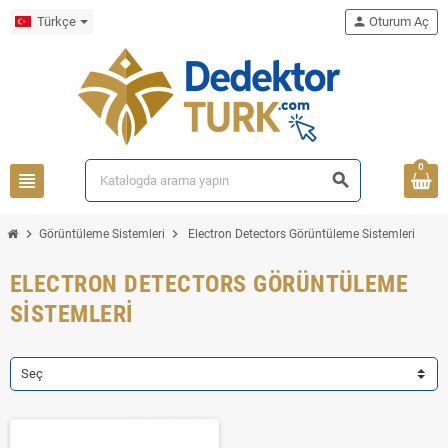
Türkçe
person
Oturum Aç
0
view_headline
search
chevron_right
chevron_right
Görüntüleme Sistemleri
Electron Detectors Görüntüleme Sistemleri
ELECTRON DETECTORS GÖRÜNTÜLEME
SISTEMLERI
Seç