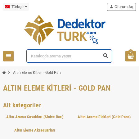
Türkçe
person
Oturum Aç
0
view_headline
search
chevron_right
Altın Eleme Kitleri - Gold Pan
ALTIN ELEME KITLERI - GOLD PAN
Alt kategoriler
Altın Arama Savakları (Sluice Box)
Altın Arama Elekleri (Gold Pans)
Altın Eleme Aksesuarları