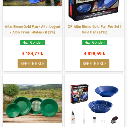
Altın Eleme Gold Pan / Altın Leğeni
XP Altın Eleme Gold Pan Pro Set |
- Altın Tavası -Batea Kit (2'li)
Gold Pans (4'lü)
Hızlı Gönderi
Hızlı Gönderi
4.184,77 ₺
4.828,59 ₺
SEPETE EKLE
SEPETE EKLE