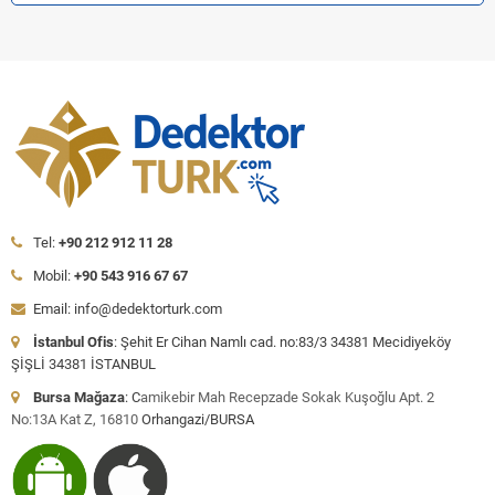
Tel:
+90 212 912 11 28
Mobil:
+90 543 916 67 67
Email: info@dedektorturk.com
İstanbul Ofis
: Şehit Er Cihan Namlı cad. no:83/3 34381 Mecidiyeköy
ŞİŞLİ 34381 İSTANBUL
Bursa Mağaza
: C
amikebir Mah Recepzade Sokak Kuşoğlu Apt. 2
No:13A Kat Z, 16810
Orhangazi/BURSA