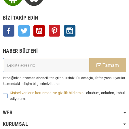
BIZI TAKIP EDIN
Facebook
Twitter
YouTube
Pinterest
Instagram
HABER BÜLTENI
Tamam
İstediğiniz bir zaman abonelikten çıkabilirsiniz. Bu amaçla, lütfen yasal uyarılar
kısmındaki iletişim bilgilerimizi bulun.
Kişisel verilerin korunması ve gizlilik bildirimini
okudum, anladım, kabul
ediyorum.
WEB
KURUMSAL