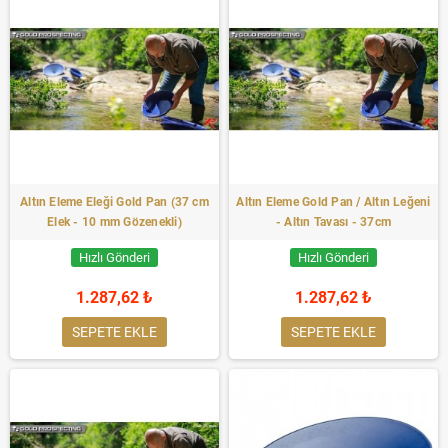
Altın Eleme Eleği Gold Pan (37 cm
Altın Eleme Gold Pan / Altın Leğeni
Elek - 10 mm Gözenekli)
- Altın Tavası - 37cm
Hızlı Gönderi
Hızlı Gönderi
1.287,62 ₺
1.287,62 ₺
SEPETE EKLE
SEPETE EKLE