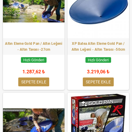
Altın Eleme Gold Pan / Altın Leğeni
XP Batea Altın Eleme Gold Pan /
- Altın Tavası -27cm
Altın Leğeni - Altın Tavası -50cm
Hızlı Gönderi
Hızlı Gönderi
1.287,62 ₺
3.219,06 ₺
SEPETE EKLE
SEPETE EKLE