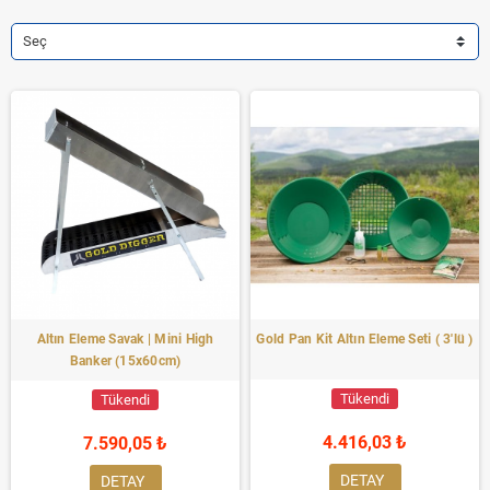
Seç
Altın Eleme Savak | Mini High
Gold Pan Kit Altın Eleme Seti ( 3'lü )
Banker (15x60cm)
Tükendi
Tükendi
4.416,03 ₺
7.590,05 ₺
DETAY
DETAY