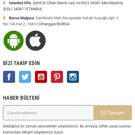
İstanbul Ofis
: Şehit Er Cihan Namlı cad. no:83/3 34381 Mecidiyeköy
ŞİŞLİ 34381 İSTANBUL
Bursa Mağaza
: C
amikebir Mah Recepzade Sokak Kuşoğlu Apt. 2
No:13A Kat Z, 16810
Orhangazi/BURSA
BIZI TAKIP EDIN
Facebook
Twitter
YouTube
Pinterest
Instagram
HABER BÜLTENI
Tamam
İstediğiniz bir zaman abonelikten çıkabilirsiniz. Bu amaçla, lütfen yasal uyarılar
kısmındaki iletişim bilgilerimizi bulun.