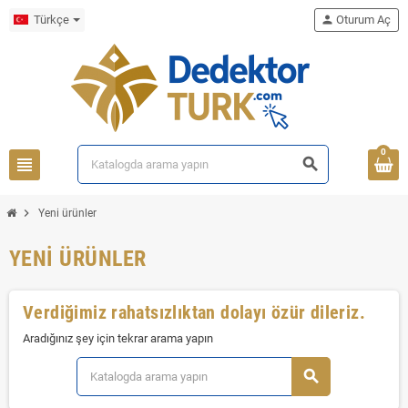
Türkçe
person
Oturum Aç
0
view_headline
search
chevron_right
Yeni ürünler
YENI ÜRÜNLER
Verdiğimiz rahatsızlıktan dolayı özür dileriz.
Aradığınız şey için tekrar arama yapın
search